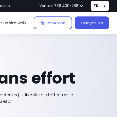
FR
quise.
Ventes: 786 400-2881
z un site web
Connexion
Essayez-le!
ns effort
er les justificatifs et d'effectuer le
Billdr.