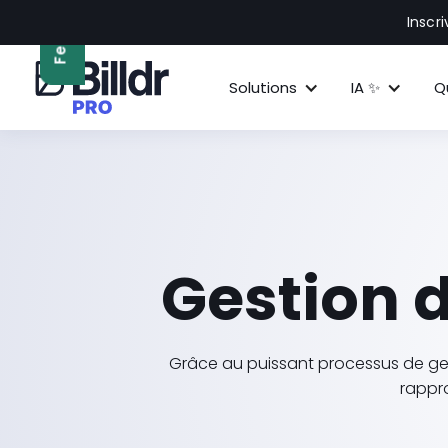
Feedback
Inscr
Solutions
IA ✨
Q
Gestion 
Grâce au puissant processus de gestio
rappro