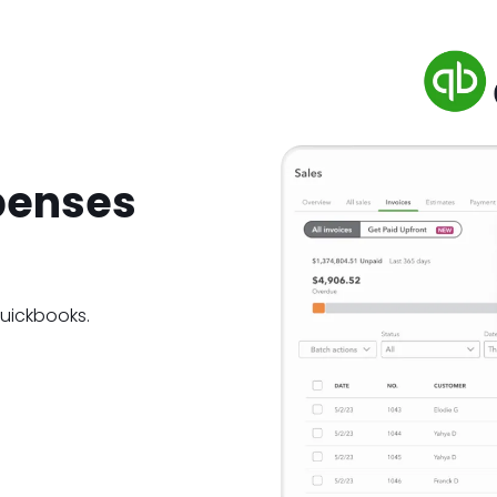
penses
uickbooks.