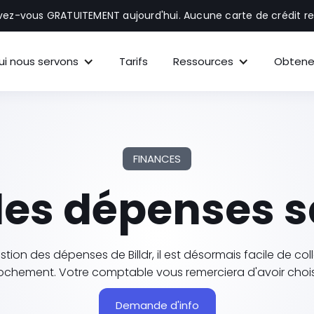
ivez-vous GRATUITEMENT aujourd'hui. Aucune carte de crédit re
ui nous servons
Tarifs
Ressources
Obtene
FINANCES
des dépenses sa
n des dépenses de Billdr, il est désormais facile de collect
chement. Votre comptable vous remerciera d'avoir choisi 
Demande d'info