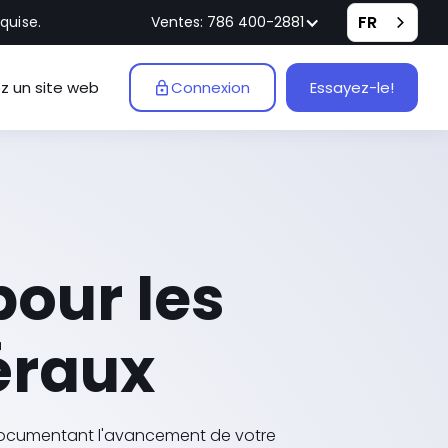
FR
quise.
Ventes: 786 400-2881
z un site web
Connexion
Essayez-le!
pour les
éraux
 documentant l'avancement de votre