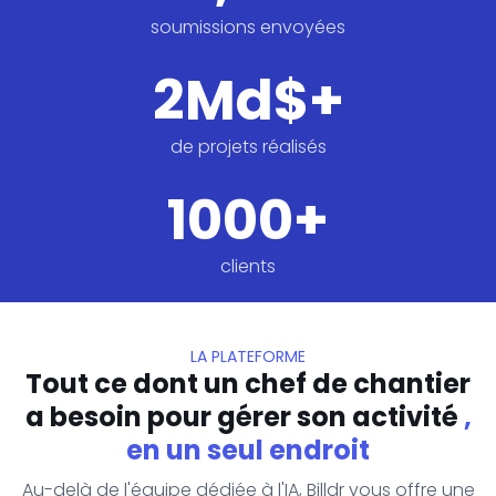
soumissions envoyées
2
Md$+
de projets réalisés
1000
+
clients
LA PLATEFORME
Tout ce dont un chef de chantier
a besoin pour gérer son activité
,
en un seul endroit
Au-delà de l'équipe dédiée à l'IA, Billdr vous offre une